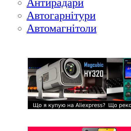
Антирадари
Автогарнітури
Автомагнітоли