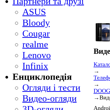
Партнери та друзі
ASUS
Bloody
Cougar
realme
Вид
Lenovo
Infinix
Катал
→
Енциклопедія
Теле
→
Огляди і тести
DOOG
Видео-огляди
→
Вид
3D-огляди
Androi